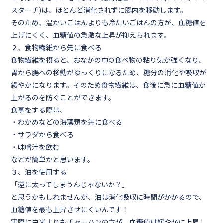
スターチ)は、ほとんど消化されずに腸内を移動します。
そのため、温かいごはんよりも冷たいごはんの方が、
血糖値を
上げにくく、血糖値の急激な上昇が抑えられます。
２、食物繊維から先に食べる
食物繊維を摂ると、おなかの中の食べ物の粘り気が強くなり、
胃から腸への移動がゆっくりになるため、
糖分の消化や吸収が
緩やかになります。
そのため食物繊維は、食後に急に血糖値が
上がるのを防ぐことができます。
食事をする際は、
・わかめなどの海藻類を先に食べる
・サラダから食べる
・味噌汁を飲む
などが簡単かと思います。
３、油を使用する
「逆に太ってしまうんじゃないか？」
と思うかもしれませんが、
油は消化吸収に時間がかかるので、
血糖値を最も上昇させにくいんです！
実際に白米よりもチャーハンの方が、血糖値は緩やかに上昇し