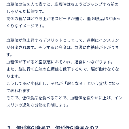
血糖値の波を人で表すと、
空腹時はちょうどジャンプする前の
しゃがんだ状態
です。
高GIの食品ほど立ち上がるスピードが速く、低 GI食品ほどゆっ
くりなイメージ
です。
血糖値が急上昇する
デメリット
としまして、
過剰にインスリン
が分泌
されます。そうすると今度は、
急激に血糖値が下がりま
す。
血糖値が下がると
空腹感におそわれ、過食につながります。
また、
脳に行く血液の血糖値も低下するので、脳が働けなくな
ります。
こうして脳が小休止し、それが
「眠くなる」
という症状になっ
て表われます
そこで、低GI食品を食べることで、血糖値を緩やかに上げ、イン
スリンの過剰な分泌を抑制します。
３、何が高GI食品で、何が低GI食品なの？