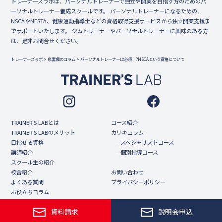
トレーナーズラボは、パーソナルトレーナーで独立や開業を目指す方のためのパ
ーソナルトレーナー養成スクールです。 パーソナルトレーナーになるための、
NSCAやNESTA、健康運動指導士などの資格取得支援サービスから独立開業支援ま
でサポートいたします。 ジムトレーナーやパーソナルトレーナーに興味のある方
は、是非お問合せください。
トレーナーズラボ
>
泉妻颯のコラム
>
パーソナルトレーナーは必須！?NSCAという資格について
TRAINER'S LABとは
コース紹介
TRAINER'S LABのメリット
カリキュラム
目指せる資格
スペシャリストコース
講師紹介
個別指導コース
スクール生の紹介
校舎紹介
お問い合わせ
よくある質問
プライバシーポリシー
お役立ちコラム
新着情報
資料請求
説明会申込
©トレーナーズラボ.All Rights Reserved.