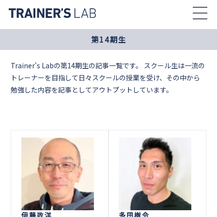
Skip
to
the
第14期生
content
Trainer's Labの第14期生の記事一覧です。 スクール生は一流の
トレーナーを目指して日々スクールの授業を受け、その中から
勉強した内容を記事としてアウトプットしています。
伊藤政洋
多田樹令