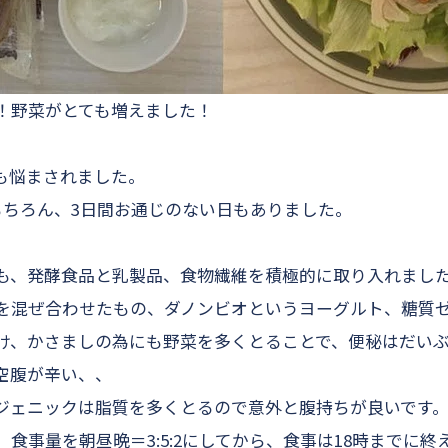
！野菜がとても増えました！
も悩まされました。
もちろん、3日間お通じのない日もありました。
も、発酵食品と乳製品、食物繊維を積極的に取り入れまし
を混ぜ合わせたもの、ダノンビオというヨーグルト、糖質
け、かさましの為にも野菜を多くとることで、便秘はだい
空腹が辛い、、
ジェニックは脂質を多くとるので意外と腹持ちが良いです
食事量を朝昼晩＝3:5:2にしてから、食事は18時までに