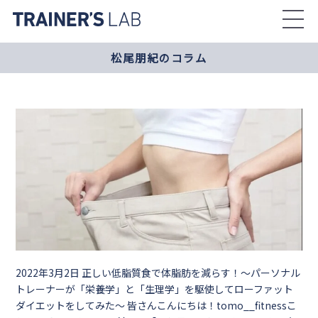
Skip
to
the
松尾朋紀のコラム
content
2022年3月2日
正しい低脂質食で体脂肪を減らす！～パーソナル
トレーナーが「栄養学」と「生理学」を駆使してローファット
ダイエットをしてみた～ 皆さんこんにちは！tomo__fitnessこ