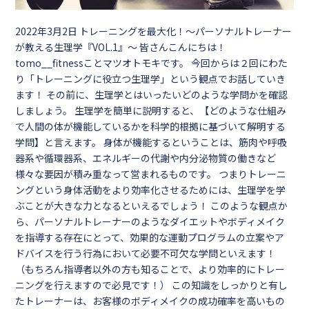
2022年3月2日
トレーニングを最大化！～パーソナルトレーナー
が教える生理学『VOL.1』～ 皆さんこんにちは！
tomo__fitnessことマツオトモキです。 今回からは２回にわた
り「トレーニングに役立つ生理学」という観点でお話していき
ます！ その前に、生理学とはいったいどのような学問かを確認
しましょう。 生理学を簡単に説明すると、【どのような仕組み
で人間の体が機能しているかを科学的根拠に基づいて解明する
学問】と言えます。 身体が機能するということは、筋肉や呼吸
器系や循環器系、エネルギーの代謝や内分泌物質の働きなど
様々な要因が積み重なって営まれるものです。 つまりトレーニ
ングという身体活動をより効率化させるためには、生理学を学
ぶことが大きな力となるといえるでしょう！ このような観点か
ら、パーソナルトレーナーのようなダイエットやボディメイク
を指導する存在にとって、効果的な運動プログラムの立案やア
ドバイスを行う行為において必要不可欠な学問といえます！
（もちろん指導者以外の方も知ることで、より効率的にトレー
ニングを行えますので必見です！） この知識をしっかりと有し
たトレーナーは、お客様のボディメイクの成功確率を高いもの