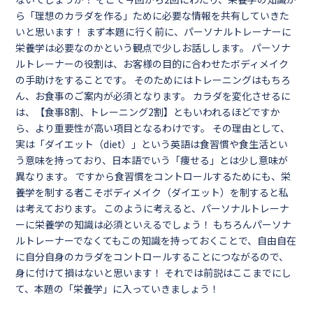
ら「理想のカラダを作る」ために必要な情報を共有していきた
いと思います！ まず本題に行く前に、パーソナルトレーナーに
栄養学は必要なのかという観点で少しお話しします。 パーソナ
ルトレーナーの役割は、お客様の目的に合わせたボディメイク
の手助けをすることです。 そのためにはトレーニングはもちろ
ん、お食事のご案内が必須となります。 カラダを変化させるに
は、【食事8割、トレーニング2割】ともいわれるほどですか
ら、より重要性が高い項目となるわけです。 その理由として、
実は「ダイエット（diet）」という英語は食習慣や食生活とい
う意味を持っており、日本語でいう「痩せる」とは少し意味が
異なります。 ですから食習慣をコントロールするためにも、栄
養学を制する者こそボディメイク（ダイエット）を制すると私
は考えております。 このように考えると、パーソナルトレーナ
ーに栄養学の知識は必須といえるでしょう！ もちろんパーソナ
ルトレーナーでなくてもこの知識を持っておくことで、自由自在
に自分自身のカラダをコントロールすることにつながるので、
身に付けて損はないと思います！ それでは前説はここまでにし
て、本題の「栄養学」に入っていきましょう！