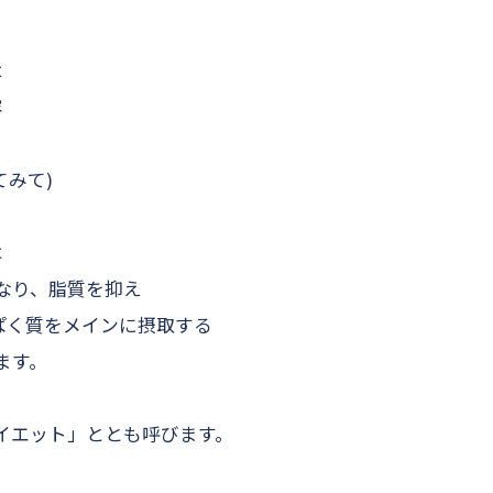
は
容
てみて)
は
なり、脂質を抑え
んぱく質をメインに摂取する
ます。
イエット」ととも呼びます。