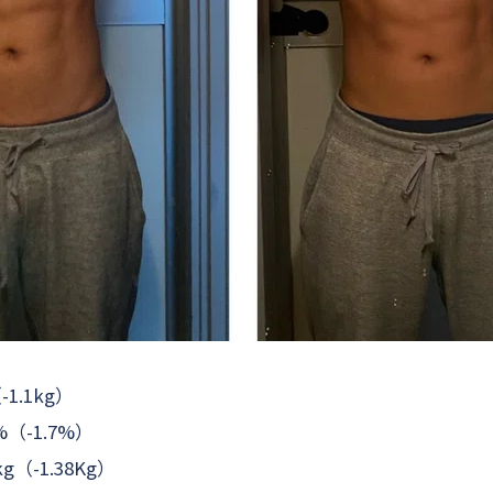
-1.1kg）
%（-1.7%）
kg（-1.38Kg）