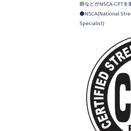
師などがNSCA-CPT
●NSCA(National Stren
Specialist)