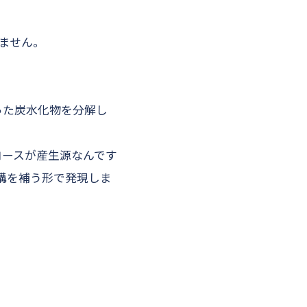
ません。
った炭水化物を分解し
コースが産生源なんです
構を補う形で発現しま