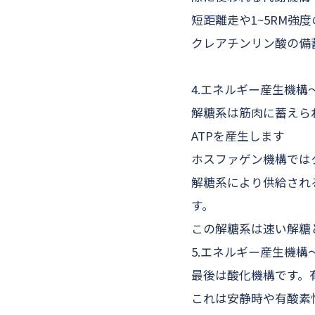
短距離走や1~5RM強
クレアチンリン酸の備
4.エネルギー産生機構
解糖系は筋肉に蓄えら
ATPを産生します
ホスファゲン機構では
解糖系により供給され
す。
この解糖系は速い解糖
5.エネルギー産生機構
最後は酸化機構です。
これは安静時や有酸素