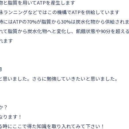
物と脂質を用いてATPを産生します
泳ランニングなどではこの機構でATPを供給しています
にはATPの70%が脂質から30%は炭水化物から供給され
れて脂質から炭水化物へと変化し、飢餓状態や90分を超え
れます
想
と思いました。さらに勉強していきたいと思いました。
か？
なります！
る時にここで得た知識を取り入れてみて下さい！