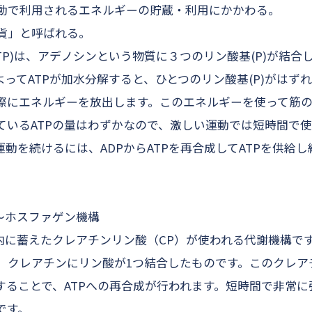
動で利用されるエネルギーの貯蔵・利用にかかわる。
貨」と呼ばれる。
TP)は、アデノシンという物質に３つのリン酸基(P)が結合
よってATPが加水分解すると、ひとつのリン酸基(P)がはず
際にエネルギーを放出します。このエネルギーを使って筋の
ているATPの量はわずかなので、激しい運動では短時間で
動を続けるには、ADPからATPを再合成してATPを供給
〜ホスファゲン機構
体内に蓄えたクレアチンリン酸（CP）が使われる代謝機構で
、クレアチンにリン酸が1つ結合したものです。このクレア
給することで、ATPへの再合成が行われます。短時間で非常
です。