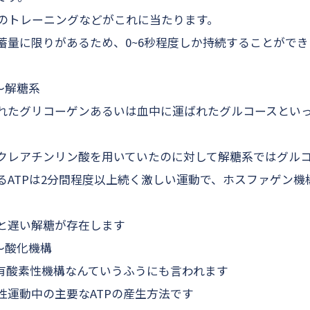
度のトレーニングなどがこれに当たります。
蓄量に限りがあるため、0~6秒程度しか持続することができ
〜解糖系
れたグリコーゲンあるいは血中に運ばれたグルコースとい
クレアチンリン酸を用いていたのに対して解糖系ではグル
るATPは2分間程度以上続く激しい運動で、ホスファゲン機
と遅い解糖が存在します
〜酸化機構
有酸素性機構なんていうふうにも言われます
性運動中の主要なATPの産生方法です