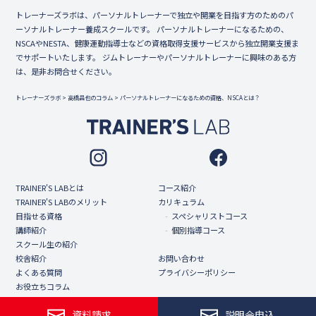
トレーナーズラボは、パーソナルトレーナーで独立や開業を目指す方のためのパ
ーソナルトレーナー養成スクールです。 パーソナルトレーナーになるための、
NSCAやNESTA、健康運動指導士などの資格取得支援サービスから独立開業支援ま
でサポートいたします。 ジムトレーナーやパーソナルトレーナーに興味のある方
は、是非お問合せください。
トレーナーズラボ
>
高橋昌也のコラム
>
パーソナルトレーナーになるための資格、NSCAとは？
TRAINER'S LABとは
コース紹介
TRAINER'S LABのメリット
カリキュラム
目指せる資格
スペシャリストコース
講師紹介
個別指導コース
スクール生の紹介
校舎紹介
お問い合わせ
よくある質問
プライバシーポリシー
お役立ちコラム
新着情報
資料請求
説明会申込