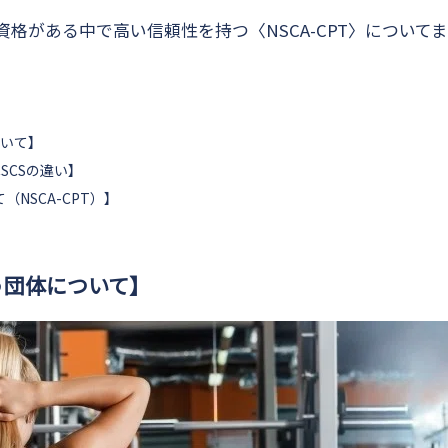
格がある中で高い信頼性を持つ〈NSCA-CPT〉について
ついて】
CSCSの違い】
NSCA-CPT）】
う団体について】