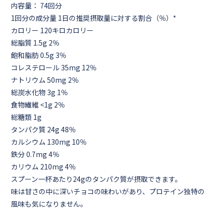
内容量： 74回分
1回分の成分量 1日の推奨摂取量に対する割合（％）*
カロリー 120キロカロリー
総脂質 1.5g 2％
飽和脂肪 0.5g 3％
コレステロール 35mg 12％
ナトリウム 50mg 2％
総炭水化物 3g 1％
食物繊維 <1g 2％
総糖類 1g
タンパク質 24g 48％
カルシウム 130mg 10％
鉄分 0.7mg 4％
カリウム 210mg 4％
スプーン一杯あたり24gのタンパク質が摂取できます。
味は甘さの中に深いチョコの味わいがあり、プロテイン独特の
風味も気になりません。