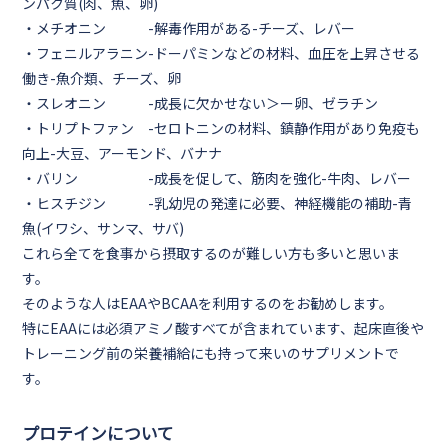
ンパク質(肉、魚、卵)
・
メチオニン
-解毒作用がある-チーズ、レバー
・
フェニルアラニン
-ドーパミンなどの材料、血圧を上昇させる
働き-魚介類、チーズ、卵
・
スレオニン
-成長に欠かせない＞ー卵、ゼラチン
・
トリプトファン
-セロトニンの材料、鎮静作用があり免疫も
向上-大豆、アーモンド、バナナ
・
バリン
-成長を促して、筋肉を強化-牛肉、レバー
・
ヒスチジン
-乳幼児の発達に必要、神経機能の補助-青
魚(イワシ、サンマ、サバ)
これら全てを食事から摂取するのが難しい方も多いと思いま
す。
そのような人は
EAA
や
BCAA
を利用するのをお勧めします。
特にEAAには必須アミノ酸すべてが含まれています、起床直後や
トレーニング前の栄養補給にも持って来いのサプリメントで
す。
プロテインについて