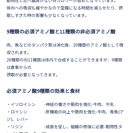
動物性と比べ脂質がない分カロリーが低めとなっています。
体内への吸収も緩やかなので空腹になる時間を減らせたり、摂
取しすぎた時の影響も少なくなっています。
9種類の必須アミノ酸と11種類の非必須アミノ酸
肉、魚などのタンパク質は消化後、20種類のアミノ酸として吸
収されます。
20種類の内
11種類
は体内で合成することができますが、
9種類
は食事からの
摂取が必要となってきます。
必須アミノ酸9種類の効果と食材
・
イソロイシン
-神経の働きや筋肉を強化-牛肉、牛乳
・
ロイシン
-肝機能の向上や筋肉を強化-牛肉、青魚(ア
ジ)、レバー
・
リジン
-成長を促し、組織の修復に必要-動物性タ