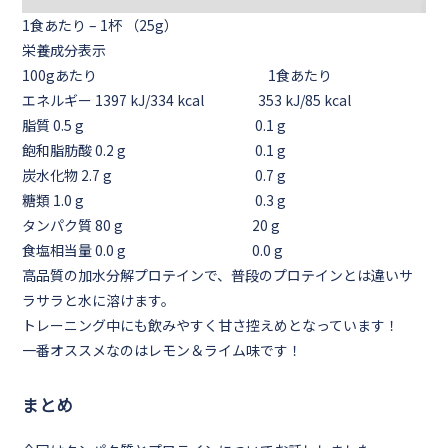
1食あたり – 1杯 （25g）
栄養成分表示
100gあたり 1食あたり
エネルギー 1397 kJ/334 kcal 353 kJ/85 kcal
脂質 0.5 g 0.1 g
飽和脂肪酸 0.2 g 0.1 g
炭水化物 2.7 g 0.7 g
糖類 1.0 g 0.3 g
タンパク質 80 g 20 g
食塩相当量 0.0 g 0.0 g
高品質の加水分解プロテインで、普段のプロテインとは違いサ
ラサラと水に溶けます。
トレーニング中にも飲みやすく甘さ控えめとなっています！
一番オススメなのはレモン＆ライム味です！
まとめ