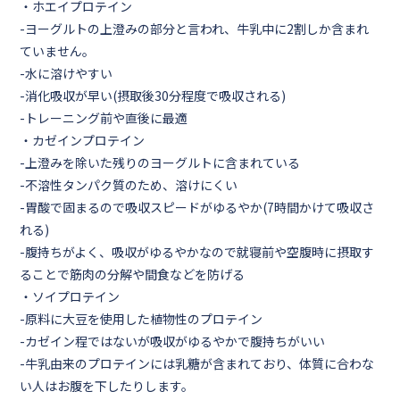
・
ホエイプロテイン
-ヨーグルトの上澄みの部分と言われ、牛乳中に2割しか含まれ
ていません。
-水に溶けやすい
-消化吸収が早い(摂取後30分程度で吸収される)
-トレーニング前や直後に最適
・
カゼインプロテイン
-上澄みを除いた残りのヨーグルトに含まれている
-不溶性タンパク質のため、溶けにくい
-胃酸で固まるので吸収スピードがゆるやか(
7時間かけて吸収さ
れる
)
-腹持ちがよく、吸収がゆるやかなので就寝前や空腹時に摂取す
ることで筋肉の分解や間食などを防げる
・
ソイプロテイン
-原料に大豆を使用した植物性のプロテイン
-カゼイン程ではないが吸収がゆるやかで腹持ちがいい
-牛乳由来のプロテインには乳糖が含まれており、体質に合わな
い人はお腹を下したりします。