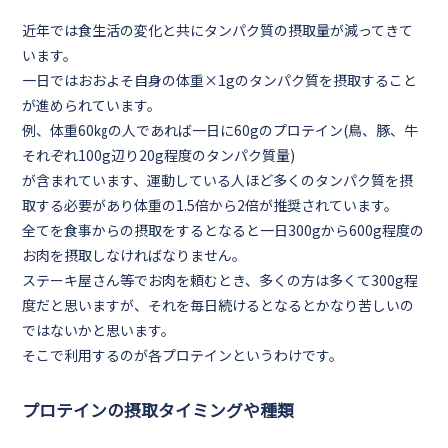
近年では食生活の変化と共にタンパク質の摂取量が減ってきて
います。
一
日ではおおよそ自身の体重×1gのタンパク質
を摂取すること
が進められています。
例、体重
60㎏
の人であれば一日に
60g
のプロテイン(鳥、豚、牛
それぞれ
100g
辺り
20g程度
のタンパク質量)
が含まれています、運動している人ほど多くのタンパク質を摂
取する必要があり体重の
1.5倍
から
2倍
が推奨されています。
全てを食事からの摂取をするとなると
一日300gから600g
程度の
お肉を摂取しなければなりません。
ステーキ屋さん等でお肉を頼むとき、多くの方は多くて300g程
度だと思いますが、それを毎日続けるとなるとかなり苦しいの
ではないかと思います。
そこで利用するのが各プロテインというわけです。
プロテインの摂取タイミングや種類