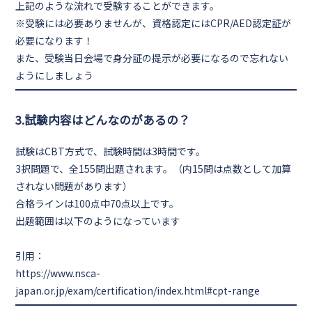
上記のような流れで受験することができます。
※受験には必要ありませんが、資格認定には
CPR/AED認定証
が
必要になります！
また、受験当日会場で
身分証の提示
が必要になるので忘れない
ようにしましょう
3.試験内容はどんなのがあるの？
試験は
CBT方式
で、試験時間は
3時間
です。
3択問題で、
全155問
出題されます。（内15問は点数として加算
されない問題があります）
合格ラインは100点中70点以上
です。
出題範囲は以下のようになっています
引用：
https://www.nsca-
japan.or.jp/exam/certification/index.html#cpt-range