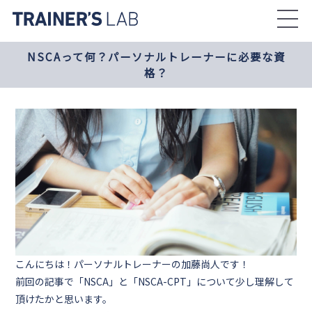
Skip
to
the
NSCAって何？パーソナルトレーナーに必要な資
content
格？
こんにちは！パーソナルトレーナーの
加藤尚人
です！
前回の記事で「NSCA」と「NSCA-CPT」について少し理解して
頂けたかと思います。