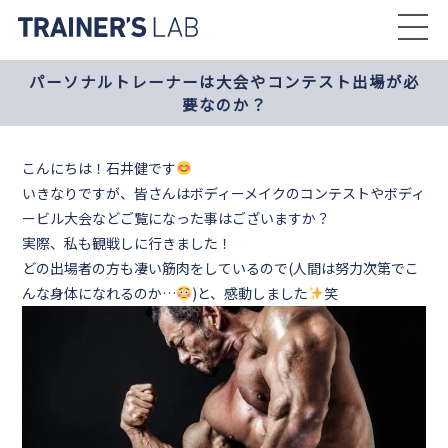
Skip
to
the
パーソナルトレーナーは大会やコンテスト出場が必
content
要なのか？
こんにちは！石井健です
いきなりですが、皆さんはボディーメイクのコンテストやボディ
ービル大会などご覧になった事はございますか？
実際、私も観戦しに行きました！
どの出場者の方も凄い筋肉をしているので(人間は努力次第でこ
んな身体になれるのか…
)と、感動しました
笑