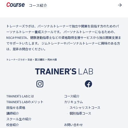
ourse
C
コース紹介
トレーナーズラボは、パーソナルトレーナーで独立や開業を目指す方のためのパ
ーソナルトレーナー養成スクールです。 パーソナルトレーナーになるための、
NSCAやNESTA、健康運動指導士などの資格取得支援サービスから独立開業支援ま
でサポートいたします。 ジムトレーナーやパーソナルトレーナーに興味のある方
は、是非お問合せください。
トレーナーズラボ
>
生徒
>
第18期生
>
飛井大輝
TRAINER'S LABとは
コース紹介
TRAINER'S LABのメリット
カリキュラム
目指せる資格
スペシャリストコース
講師紹介
個別指導コース
スクール生の紹介
校舎紹介
お問い合わせ