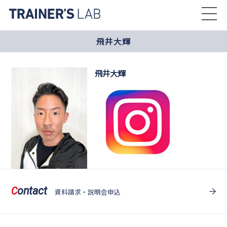
Skip
to
the
飛井大輝
content
飛井大輝
ontact
C
資料請求・説明会申込