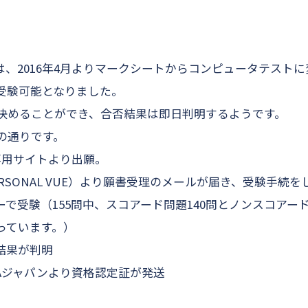
問題は、2016年4月よりマークシートからコンピュータテスト
受験可能となりました。
決めることができ、合否結果は即日判明するようです。
の通りです。
員専用サイトより出願。
ERSONAL VUE）より願書受理のメールが届き、受験手続
ーで受験（155問中、スコアード問題140問とノンスコアード
っています。）
結果が判明
CAジャパンより資格認定証が発送