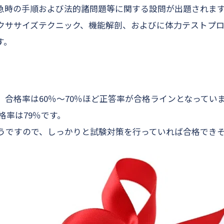
急時の手順および法的諸問題等に関する設問が出題されます
クササイズテクニック、機能解剖、およびに体力テストプ
す。
9年度、合格率は60％～70％ほど正答率が合格ラインとなってい
格率は79％です。
うですので、しっかりと試験対策を行っていれば合格でき